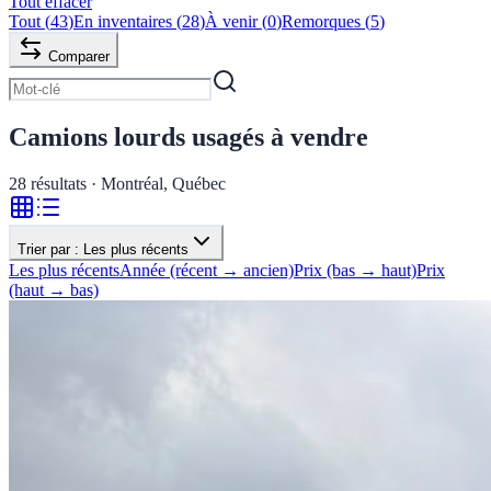
Tout effacer
Tout
(
43
)
En inventaires
(
28
)
À venir
(
0
)
Remorques
(
5
)
Comparer
Camions lourds usagés à vendre
28
résultats · Montréal, Québec
Trier par :
Les plus récents
Les plus récents
Année (récent → ancien)
Prix (bas → haut)
Prix
(haut → bas)