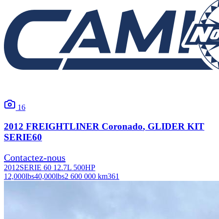
16
2012
FREIGHTLINER
Coronado
, GLIDER KIT
SERIE60
Contactez-nous
2012
SERIE 60 12.7L 500HP
12,000
lbs
40,000
lbs
2 600 000 km
361