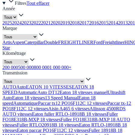
Filtres
Tout effacer
Année
2025
2024
2023
2022
2021
2020
2019
2018
2017
2016
2015
2014
2013
201
Marque
Artis
Aspen
Caterpillar
Double
FREIGHTLINER
Ford
Freightliner
HIN
Star
Kilométrage
200 000
500 000
800 000
1 000 000+
Transmission
AUTO
Auto
EATON 10 VITESSES
EATON 18
SPEED
Automatic
Auto DT12
Eaton 18 vitesses manuel
Ultrashift
Auto
Eaton 18 vitesses
13 Speed Manual
Eaton 18
speed
Automatique
Paccar tx12 PO16F112C 12 vitesses
Paccar tx-12
PO18F112C 12 vitesses
Aisin A465 6 vitesses
Allisson 4500RDS
AUTO vitesses
Eaton fuller RTLO-18918B 18 vitesses
Fuller
FO18E318B-MXP 18 vitesses
Fuller FO18E318B-MXP 18 AUTO
vitesses
Fuller RTLO20918B 18 vitesses
Eaton RTLO-18918B 18
vitesses
Eaton paccar PO16F112C 12 vitesses
Fuller 18918B 18