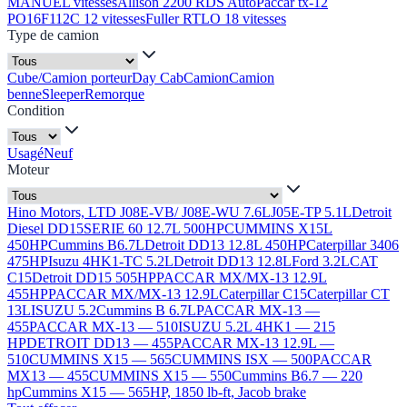
MANUEL vitesses
Allison 2200 RDS Auto
Paccar tx-12
PO16F112C 12 vitesses
Fuller RTLO 18 vitesses
Type de camion
Cube/Camion porteur
Day Cab
Camion
Camion
benne
Sleeper
Remorque
Condition
Usagé
Neuf
Moteur
Hino Motors, LTD J08E-VB/ J08E-WU 7.6L
J05E-TP 5.1L
Detroit
Diesel DD15
SERIE 60 12.7L 500HP
CUMMINS X15L
450HP
Cummins B6.7L
Detroit DD13 12.8L 450HP
Caterpillar 3406
475HP
Isuzu 4HK1-TC 5.2L
Detroit DD13 12.8L
Ford 3.2L
CAT
C15
Detroit DD15 505HP
PACCAR MX/MX-13 12.9L
455HP
PACCAR MX/MX-13 12.9L
Caterpillar C15
Caterpillar CT
13L
ISUZU 5.2
Cummins B 6.7L
PACCAR MX-13 —
455
PACCAR MX-13 — 510
ISUZU 5.2L 4HK1 — 215
HP
DETROIT DD13 — 455
PACCAR MX-13 12.9L —
510
CUMMINS X15 — 565
CUMMINS ISX — 500
PACCAR
MX13 — 455
CUMMINS X15 — 550
Cummins B6.7 — 220
hp
Cummins X15 — 565HP, 1850 lb-ft, Jacob brake