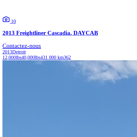
10
2013
Freightliner
Cascadia
, DAYCAB
Contactez-nous
2013
Detroit
12,000
lbs
40,000
lbs
431 000 km
362