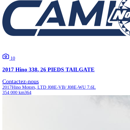
10
2017
Hino
338
, 26 PIEDS TAILGATE
Contactez-nous
2017
Hino Motors, LTD J08E-VB/ J08E-WU 7.6L
354 000 km
364