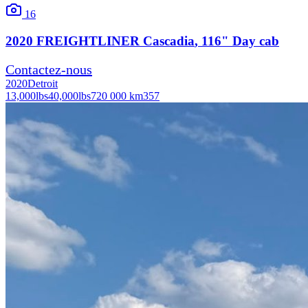
16
2020
FREIGHTLINER
Cascadia
, 116" Day cab
Contactez-nous
2020
Detroit
13,000
lbs
40,000
lbs
720 000 km
357