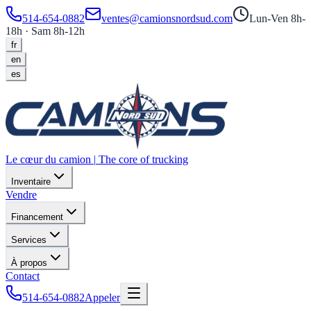
514-654-0882
ventes@camionsnordsud.com
Lun-Ven 8h-
18h · Sam 8h-12h
fr
en
es
Le cœur du camion
|
The core of trucking
Inventaire
Vendre
Financement
Services
À propos
Contact
514-654-0882
Appeler