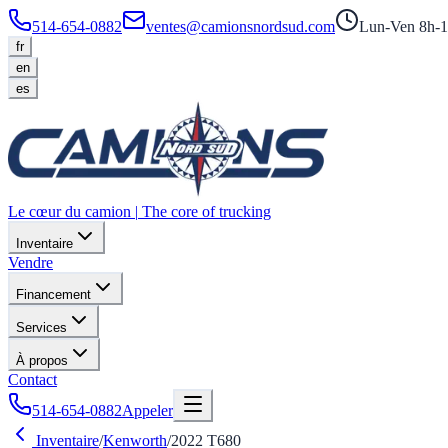
514-654-0882
ventes@camionsnordsud.com
Lun-Ven 8h-1
fr
en
es
Le cœur du camion
|
The core of trucking
Inventaire
Vendre
Financement
Services
À propos
Contact
514-654-0882
Appeler
Inventaire
/
Kenworth
/
2022
T680