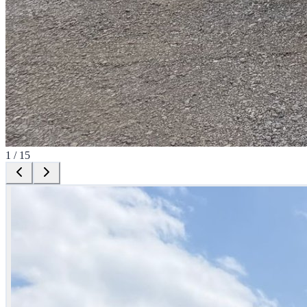
1
/
15