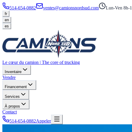
514-654-0882
ventes@camionsnordsud.com
Lun-Ven 8h-1
fr
en
es
Le cœur du camion
|
The core of trucking
Inventaire
Vendre
Financement
Services
À propos
Contact
514-654-0882
Appeler