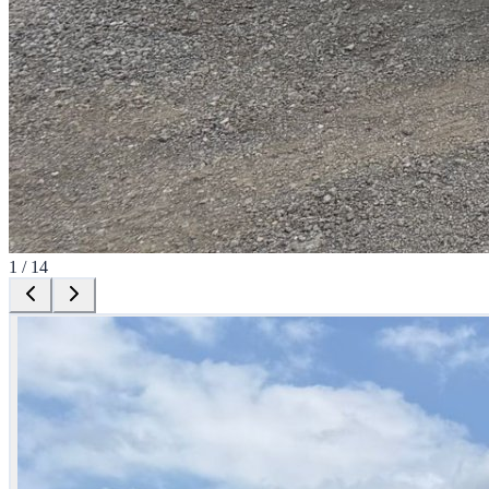
1
/
14