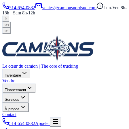
514-654-0882
ventes@camionsnordsud.com
Lun-Ven 8h-
18h · Sam 8h-12h
fr
en
es
Le cœur du camion
|
The core of trucking
Inventaire
Vendre
Financement
Services
À propos
Contact
514-654-0882
Appeler