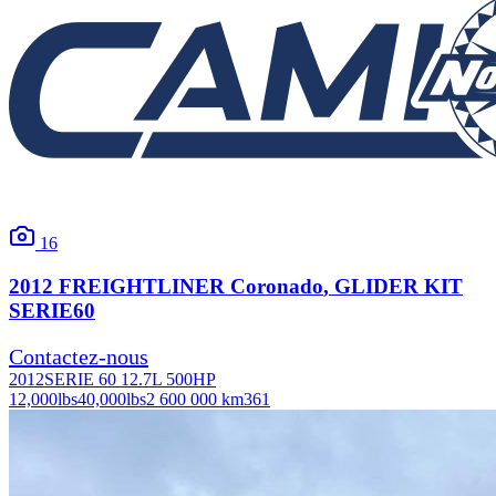
16
2012
FREIGHTLINER
Coronado
, GLIDER KIT
SERIE60
Contactez-nous
2012
SERIE 60 12.7L 500HP
12,000
lbs
40,000
lbs
2 600 000 km
361