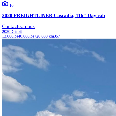
16
2020
FREIGHTLINER
Cascadia
, 116" Day cab
Contactez-nous
2020
Detroit
13,000
lbs
40,000
lbs
720 000 km
357