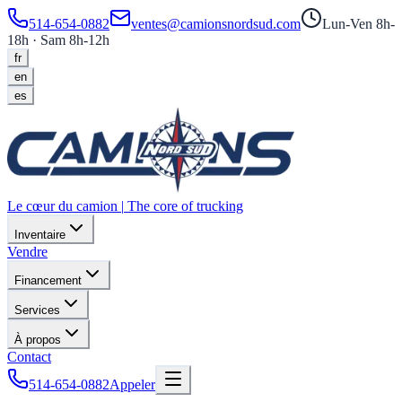
514-654-0882
ventes@camionsnordsud.com
Lun-Ven 8h-
18h · Sam 8h-12h
fr
en
es
Le cœur du camion
|
The core of trucking
Inventaire
Vendre
Financement
Services
À propos
Contact
514-654-0882
Appeler