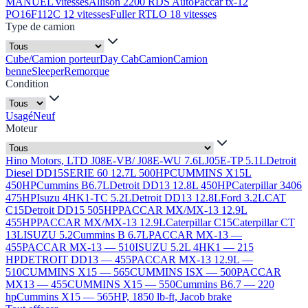
MANUEL vitesses
Allison 2200 RDS Auto
Paccar tx-12
PO16F112C 12 vitesses
Fuller RTLO 18 vitesses
Type de camion
Cube/Camion porteur
Day Cab
Camion
Camion
benne
Sleeper
Remorque
Condition
Usagé
Neuf
Moteur
Hino Motors, LTD J08E-VB/ J08E-WU 7.6L
J05E-TP 5.1L
Detroit
Diesel DD15
SERIE 60 12.7L 500HP
CUMMINS X15L
450HP
Cummins B6.7L
Detroit DD13 12.8L 450HP
Caterpillar 3406
475HP
Isuzu 4HK1-TC 5.2L
Detroit DD13 12.8L
Ford 3.2L
CAT
C15
Detroit DD15 505HP
PACCAR MX/MX-13 12.9L
455HP
PACCAR MX/MX-13 12.9L
Caterpillar C15
Caterpillar CT
13L
ISUZU 5.2
Cummins B 6.7L
PACCAR MX-13 —
455
PACCAR MX-13 — 510
ISUZU 5.2L 4HK1 — 215
HP
DETROIT DD13 — 455
PACCAR MX-13 12.9L —
510
CUMMINS X15 — 565
CUMMINS ISX — 500
PACCAR
MX13 — 455
CUMMINS X15 — 550
Cummins B6.7 — 220
hp
Cummins X15 — 565HP, 1850 lb-ft, Jacob brake