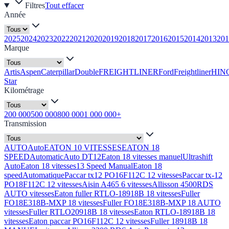
Filtres
Tout effacer
Année
2025
2024
2023
2022
2021
2020
2019
2018
2017
2016
2015
2014
2013
201
Marque
Artis
Aspen
Caterpillar
Double
FREIGHTLINER
Ford
Freightliner
HIN
Star
Kilométrage
200 000
500 000
800 000
1 000 000+
Transmission
AUTO
Auto
EATON 10 VITESSES
EATON 18
SPEED
Automatic
Auto DT12
Eaton 18 vitesses manuel
Ultrashift
Auto
Eaton 18 vitesses
13 Speed Manual
Eaton 18
speed
Automatique
Paccar tx12 PO16F112C 12 vitesses
Paccar tx-12
PO18F112C 12 vitesses
Aisin A465 6 vitesses
Allisson 4500RDS
AUTO vitesses
Eaton fuller RTLO-18918B 18 vitesses
Fuller
FO18E318B-MXP 18 vitesses
Fuller FO18E318B-MXP 18 AUTO
vitesses
Fuller RTLO20918B 18 vitesses
Eaton RTLO-18918B 18
vitesses
Eaton paccar PO16F112C 12 vitesses
Fuller 18918B 18