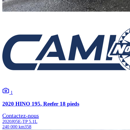
1
2020
HINO
195
, Reefer 18 pieds
Contactez-nous
2020
J05E-TP 5.1L
240 000 km
358