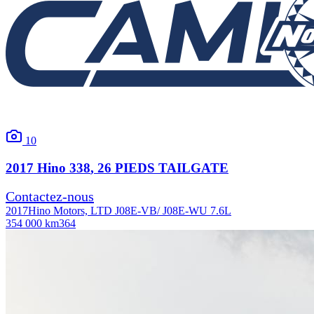
10
2017
Hino
338
, 26 PIEDS TAILGATE
Contactez-nous
2017
Hino Motors, LTD J08E-VB/ J08E-WU 7.6L
354 000 km
364