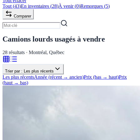
Tout effacer
Tout
(
43
)
En inventaires
(
28
)
À venir
(
0
)
Remorques
(
5
)
Comparer
Camions lourds usagés à vendre
28
résultats · Montréal, Québec
Trier par :
Les plus récents
Les plus récents
Année (récent → ancien)
Prix (bas → haut)
Prix
(haut → bas)