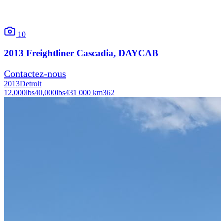
10
2013
Freightliner
Cascadia
, DAYCAB
Contactez-nous
2013
Detroit
12,000
lbs
40,000
lbs
431 000 km
362