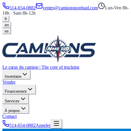
514-654-0882
ventes@camionsnordsud.com
Lun-Ven 8h-
18h · Sam 8h-12h
fr
en
es
Le cœur du camion
|
The core of trucking
Inventaire
Vendre
Financement
Services
À propos
Contact
514-654-0882
Appeler