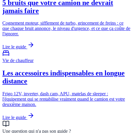
5 bruits que votre camion ne devrait
jamais faire
Cognement moteur, sifflement de turbo, grincement de freins : ce
que chaque bruit annonce, le niveau d'urgence, et ce que ça coûte de
l'ignorer.
Lire le guide
Vie de chauffeur
Les accessoires indispensables en longue
distance
Frigo 12V, inverter, dash cam, APU, matelas de sleeper :
l'équipement qui se rentabilise vraiment quand le camion est votre
deuxième maison.
Lire le guide
Une question qui n'a pas son guide ?