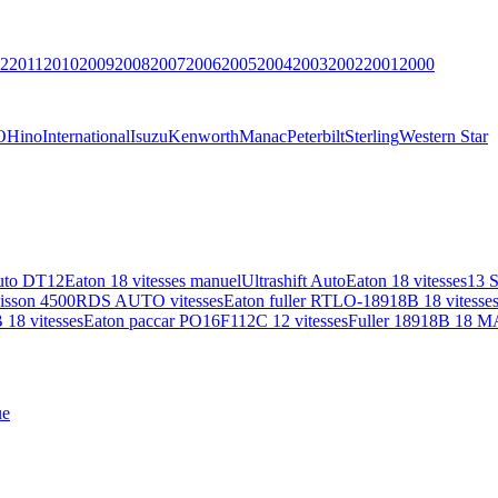
2
2011
2010
2009
2008
2007
2006
2005
2004
2003
2002
2001
2000
O
Hino
International
Isuzu
Kenworth
Manac
Peterbilt
Sterling
Western Star
uto DT12
Eaton 18 vitesses manuel
Ultrashift Auto
Eaton 18 vitesses
13 
lisson 4500RDS AUTO vitesses
Eaton fuller RTLO-18918B 18 vitesse
18 vitesses
Eaton paccar PO16F112C 12 vitesses
Fuller 18918B 18 M
ue