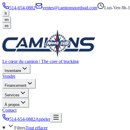
514-654-0882
ventes@camionsnordsud.com
Lun-Ven 8h-1
fr
en
es
Le cœur du camion
|
The core of trucking
Inventaire
Vendre
Financement
Services
À propos
Contact
514-654-0882
Appeler
Filtres
Tout effacer