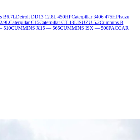
s B6.7L
Detroit DD13 12.8L 450HP
Caterpillar 3406 475HP
Isuzu
2.9L
Caterpillar C15
Caterpillar CT 13L
ISUZU 5.2
Cummins B
— 510
CUMMINS X15 — 565
CUMMINS ISX — 500
PACCAR