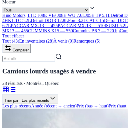
Moteur
Hino Motors, LTD J08E-VB/ J08E-WU 7.6L
J05E-TP 5.1L
Detroit 
4HK1-TC 5.2L
Detroit DD13 12.8L
Ford 3.2L
CAT C15
Detroit DD1
6.7L
PACCAR MX-13 — 455
PACCAR MX-13 — 510
ISUZU 5.2
MX13 — 455
CUMMINS X15 — 550
Cummins B6.7 — 220 hp
Cumm
Tout effacer
Tout
(
43
)
En inventaires
(
28
)
À venir
(
0
)
Remorques
(
5
)
Comparer
Camions lourds usagés à vendre
28
résultats · Montréal, Québec
Trier par :
Les plus récents
Les plus récents
Année (récent → ancien)
Prix (bas → haut)
Prix (haut