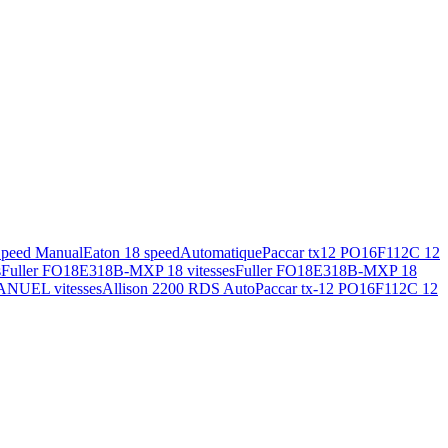
Speed Manual
Eaton 18 speed
Automatique
Paccar tx12 PO16F112C 12
s
Fuller FO18E318B-MXP 18 vitesses
Fuller FO18E318B-MXP 18
ANUEL vitesses
Allison 2200 RDS Auto
Paccar tx-12 PO16F112C 12