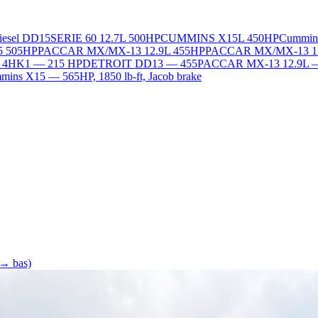
Diesel DD15
SERIE 60 12.7L 500HP
CUMMINS X15L 450HP
Cummin
5 505HP
PACCAR MX/MX-13 12.9L 455HP
PACCAR MX/MX-13 1
L 4HK1 — 215 HP
DETROIT DD13 — 455
PACCAR MX-13 12.9L 
ins X15 — 565HP, 1850 lb-ft, Jacob brake
 → bas)