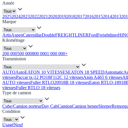
Année
2025
2024
2023
2022
2021
2020
2019
2018
2017
2016
2015
2014
2013
201
Marque
Artis
Aspen
Caterpillar
Double
FREIGHTLINER
Ford
Freightliner
HIN
Kilométrage
200 000
500 000
800 000
1 000 000+
Transmission
AUTO
Auto
EATON 10 VITESSES
EATON 18 SPEED
Automatic
A
vitesses
Paccar tx-12 PO18F112C 12 vitesses
Aisin A465 6 vitesses
Al
AUTO vitesses
Fuller RTLO20918B 18 vitesses
Eaton RTLO-18918B 
vitesses
Fuller RTLO 18 vitesses
Type de camion
Cube/Camion porteur
Day Cab
Camion
Camion benne
Sleeper
Remorq
Condition
Usagé
Neuf