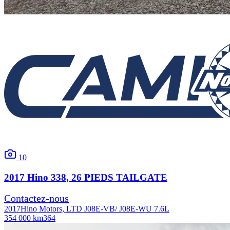
10
2017
Hino
338
, 26 PIEDS TAILGATE
Contactez-nous
2017
Hino Motors, LTD J08E-VB/ J08E-WU 7.6L
354 000 km
364