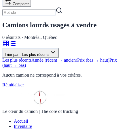
Comparer
Camions lourds usagés à vendre
0
résultats · Montréal, Québec
Trier par :
Les plus récents
Les plus récents
Année (récent → ancien)
Prix (bas → haut)
Prix
(haut → bas)
Aucun camion ne correspond à vos critères.
Réinitialiser
Le cœur du camion
|
The core of trucking
Accueil
Inventaire