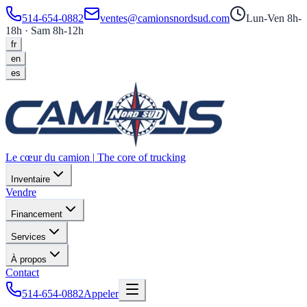
514-654-0882
ventes@camionsnordsud.com
Lun-Ven 8h-
18h · Sam 8h-12h
fr
en
es
Le cœur du camion
|
The core of trucking
Inventaire
Vendre
Financement
Services
À propos
Contact
514-654-0882
Appeler