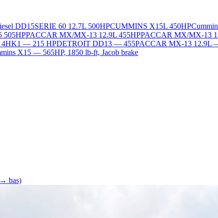
Diesel DD15
SERIE 60 12.7L 500HP
CUMMINS X15L 450HP
Cummin
5 505HP
PACCAR MX/MX-13 12.9L 455HP
PACCAR MX/MX-13 1
L 4HK1 — 215 HP
DETROIT DD13 — 455
PACCAR MX-13 12.9L 
ins X15 — 565HP, 1850 lb-ft, Jacob brake
 → bas)