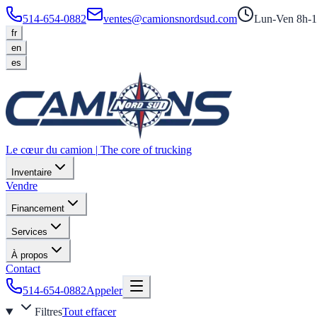
514-654-0882
ventes@camionsnordsud.com
Lun-Ven 8h-1
fr
en
es
Le cœur du camion
|
The core of trucking
Inventaire
Vendre
Financement
Services
À propos
Contact
514-654-0882
Appeler
Filtres
Tout effacer