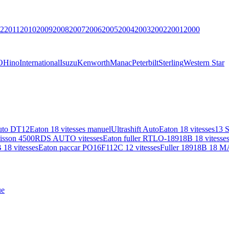
2
2011
2010
2009
2008
2007
2006
2005
2004
2003
2002
2001
2000
O
Hino
International
Isuzu
Kenworth
Manac
Peterbilt
Sterling
Western Star
uto DT12
Eaton 18 vitesses manuel
Ultrashift Auto
Eaton 18 vitesses
13 
lisson 4500RDS AUTO vitesses
Eaton fuller RTLO-18918B 18 vitesse
18 vitesses
Eaton paccar PO16F112C 12 vitesses
Fuller 18918B 18 M
ue