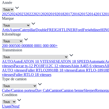
Année
2025
2024
2023
2022
2021
2020
2019
2018
2017
2016
2015
2014
2013
201
Marque
Artis
Aspen
Caterpillar
Double
FREIGHTLINER
Ford
Freightliner
HIN
Kilométrage
200 000
500 000
800 000
1 000 000+
Transmission
AUTO
Auto
EATON 10 VITESSES
EATON 18 SPEED
Automatic
A
vitesses
Paccar tx-12 PO18F112C 12 vitesses
Aisin A465 6 vitesses
Al
AUTO vitesses
Fuller RTLO20918B 18 vitesses
Eaton RTLO-18918B 
vitesses
Fuller RTLO 18 vitesses
Type de camion
Cube/Camion porteur
Day Cab
Camion
Camion benne
Sleeper
Remorq
Condition
Usagé
Neuf