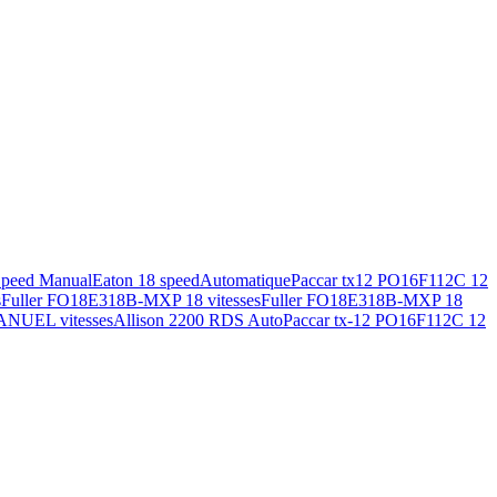
Speed Manual
Eaton 18 speed
Automatique
Paccar tx12 PO16F112C 12
s
Fuller FO18E318B-MXP 18 vitesses
Fuller FO18E318B-MXP 18
ANUEL vitesses
Allison 2200 RDS Auto
Paccar tx-12 PO16F112C 12