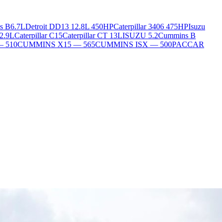
s B6.7L
Detroit DD13 12.8L 450HP
Caterpillar 3406 475HP
Isuzu
2.9L
Caterpillar C15
Caterpillar CT 13L
ISUZU 5.2
Cummins B
— 510
CUMMINS X15 — 565
CUMMINS ISX — 500
PACCAR