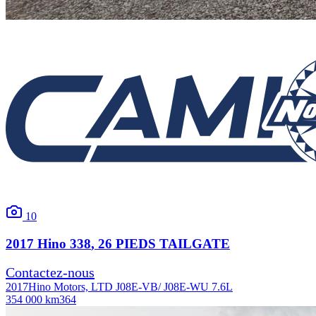
10
2017
Hino
338
, 26 PIEDS TAILGATE
Contactez-nous
2017
Hino Motors, LTD J08E-VB/ J08E-WU 7.6L
354 000 km
364