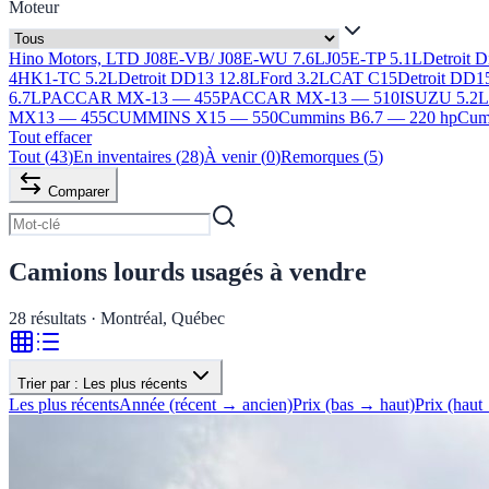
Moteur
Hino Motors, LTD J08E-VB/ J08E-WU 7.6L
J05E-TP 5.1L
Detroit 
4HK1-TC 5.2L
Detroit DD13 12.8L
Ford 3.2L
CAT C15
Detroit DD1
6.7L
PACCAR MX-13 — 455
PACCAR MX-13 — 510
ISUZU 5.2
MX13 — 455
CUMMINS X15 — 550
Cummins B6.7 — 220 hp
Cumm
Tout effacer
Tout
(
43
)
En inventaires
(
28
)
À venir
(
0
)
Remorques
(
5
)
Comparer
Camions lourds usagés à vendre
28
résultats · Montréal, Québec
Trier par :
Les plus récents
Les plus récents
Année (récent → ancien)
Prix (bas → haut)
Prix (haut