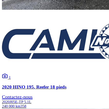
1
2020
HINO
195
, Reefer 18 pieds
Contactez-nous
2020
J05E-TP 5.1L
240 000 km
358