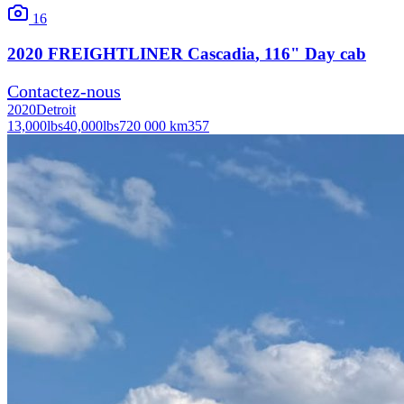
16
2020
FREIGHTLINER
Cascadia
, 116" Day cab
Contactez-nous
2020
Detroit
13,000
lbs
40,000
lbs
720 000 km
357