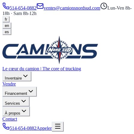
514-654-0882
ventes@camionsnordsud.com
Lun-Ven 8h-
18h · Sam 8h-12h
fr
en
es
Le cœur du camion
|
The core of trucking
Inventaire
Vendre
Financement
Services
À propos
Contact
514-654-0882
Appeler