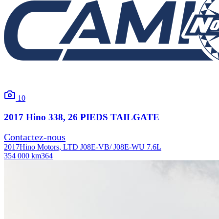
10
2017
Hino
338
, 26 PIEDS TAILGATE
Contactez-nous
2017
Hino Motors, LTD J08E-VB/ J08E-WU 7.6L
354 000 km
364