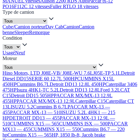
MANUEL vitesses
Allison 2200 RDS Auto
Paccar tx-12
PO16F112C 12 vitesses
Fuller RTLO 18 vitesses
Type de camion
Cube/Camion porteur
Day Cab
Camion
Camion
benne
Sleeper
Remorque
Condition
Usagé
Neuf
Moteur
Hino Motors, LTD J08E-VB/ J08E-WU 7.6L
J05E-TP 5.1L
Detroit
Diesel DD15
SERIE 60 12.7L 500HP
CUMMINS X15L
450HP
Cummins B6.7L
Detroit DD13 12.8L 450HP
Caterpillar 3406
475HP
Isuzu 4HK1-TC 5.2L
Detroit DD13 12.8L
Ford 3.2L
CAT
C15
Detroit DD15 505HP
PACCAR MX/MX-13 12.9L
455HP
PACCAR MX/MX-13 12.9L
Caterpillar C15
Caterpillar CT
13L
ISUZU 5.2
Cummins B 6.7L
PACCAR MX-13 —
455
PACCAR MX-13 — 510
ISUZU 5.2L 4HK1 — 215
HP
DETROIT DD13 — 455
PACCAR MX-13 12.9L —
510
CUMMINS X15 — 565
CUMMINS ISX — 500
PACCAR
MX13 — 455
CUMMINS X15 — 550
Cummins B6.7 — 220
hp
Cummins X15 — 565HP, 1850 lb-ft, Jacob brake