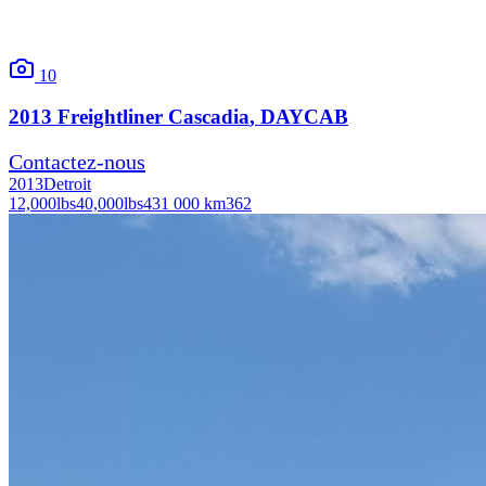
10
2013
Freightliner
Cascadia
, DAYCAB
Contactez-nous
2013
Detroit
12,000
lbs
40,000
lbs
431 000 km
362