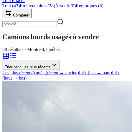
Tout effacer
Tout
(
43
)
En inventaires
(
28
)
À venir
(
0
)
Remorques
(
5
)
Comparer
Camions lourds usagés à vendre
28
résultats · Montréal, Québec
Trier par :
Les plus récents
Les plus récents
Année (récent → ancien)
Prix (bas → haut)
Prix
(haut → bas)