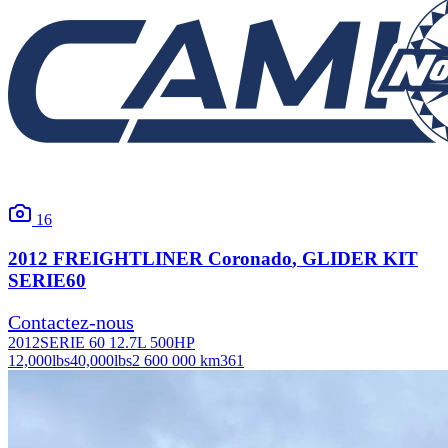
16
2012
FREIGHTLINER
Coronado
, GLIDER KIT
SERIE60
Contactez-nous
2012
SERIE 60 12.7L 500HP
12,000
lbs
40,000
lbs
2 600 000 km
361