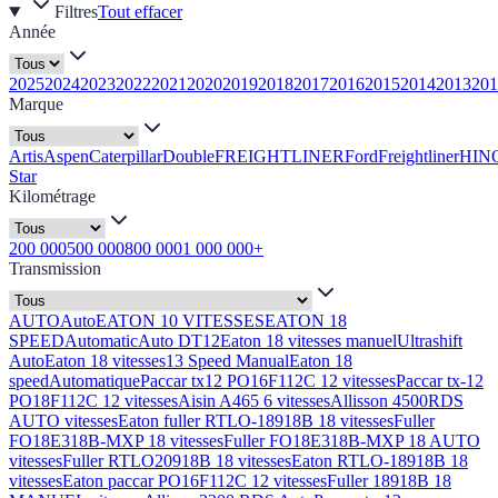
Filtres
Tout effacer
Année
2025
2024
2023
2022
2021
2020
2019
2018
2017
2016
2015
2014
2013
201
Marque
Artis
Aspen
Caterpillar
Double
FREIGHTLINER
Ford
Freightliner
HIN
Star
Kilométrage
200 000
500 000
800 000
1 000 000+
Transmission
AUTO
Auto
EATON 10 VITESSES
EATON 18
SPEED
Automatic
Auto DT12
Eaton 18 vitesses manuel
Ultrashift
Auto
Eaton 18 vitesses
13 Speed Manual
Eaton 18
speed
Automatique
Paccar tx12 PO16F112C 12 vitesses
Paccar tx-12
PO18F112C 12 vitesses
Aisin A465 6 vitesses
Allisson 4500RDS
AUTO vitesses
Eaton fuller RTLO-18918B 18 vitesses
Fuller
FO18E318B-MXP 18 vitesses
Fuller FO18E318B-MXP 18 AUTO
vitesses
Fuller RTLO20918B 18 vitesses
Eaton RTLO-18918B 18
vitesses
Eaton paccar PO16F112C 12 vitesses
Fuller 18918B 18