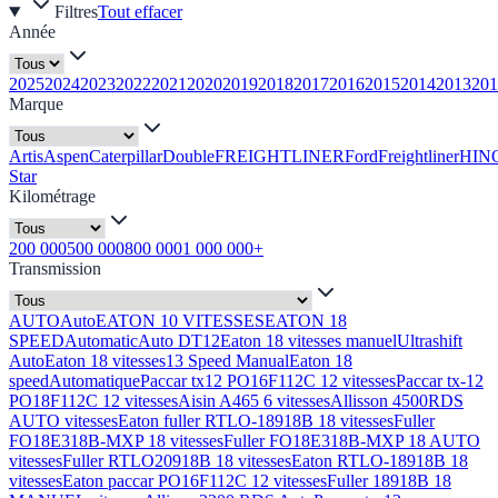
Filtres
Tout effacer
Année
2025
2024
2023
2022
2021
2020
2019
2018
2017
2016
2015
2014
2013
201
Marque
Artis
Aspen
Caterpillar
Double
FREIGHTLINER
Ford
Freightliner
HIN
Star
Kilométrage
200 000
500 000
800 000
1 000 000+
Transmission
AUTO
Auto
EATON 10 VITESSES
EATON 18
SPEED
Automatic
Auto DT12
Eaton 18 vitesses manuel
Ultrashift
Auto
Eaton 18 vitesses
13 Speed Manual
Eaton 18
speed
Automatique
Paccar tx12 PO16F112C 12 vitesses
Paccar tx-12
PO18F112C 12 vitesses
Aisin A465 6 vitesses
Allisson 4500RDS
AUTO vitesses
Eaton fuller RTLO-18918B 18 vitesses
Fuller
FO18E318B-MXP 18 vitesses
Fuller FO18E318B-MXP 18 AUTO
vitesses
Fuller RTLO20918B 18 vitesses
Eaton RTLO-18918B 18
vitesses
Eaton paccar PO16F112C 12 vitesses
Fuller 18918B 18