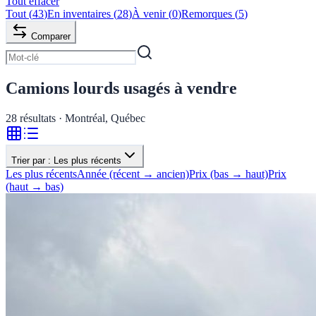
Tout effacer
Tout
(
43
)
En inventaires
(
28
)
À venir
(
0
)
Remorques
(
5
)
Comparer
Camions lourds usagés à vendre
28
résultats · Montréal, Québec
Trier par :
Les plus récents
Les plus récents
Année (récent → ancien)
Prix (bas → haut)
Prix
(haut → bas)