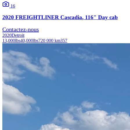
16
2020
FREIGHTLINER
Cascadia
, 116" Day cab
Contactez-nous
2020
Detroit
13,000
lbs
40,000
lbs
720 000 km
357