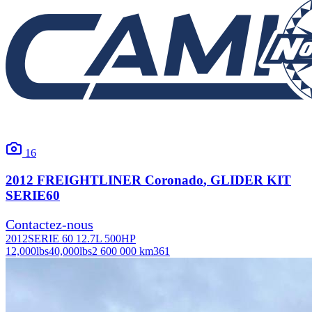
16
2012
FREIGHTLINER
Coronado
, GLIDER KIT
SERIE60
Contactez-nous
2012
SERIE 60 12.7L 500HP
12,000
lbs
40,000
lbs
2 600 000 km
361