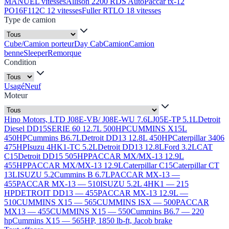
MANUEL vitesses
Allison 2200 RDS Auto
Paccar tx-12
PO16F112C 12 vitesses
Fuller RTLO 18 vitesses
Type de camion
Cube/Camion porteur
Day Cab
Camion
Camion
benne
Sleeper
Remorque
Condition
Usagé
Neuf
Moteur
Hino Motors, LTD J08E-VB/ J08E-WU 7.6L
J05E-TP 5.1L
Detroit
Diesel DD15
SERIE 60 12.7L 500HP
CUMMINS X15L
450HP
Cummins B6.7L
Detroit DD13 12.8L 450HP
Caterpillar 3406
475HP
Isuzu 4HK1-TC 5.2L
Detroit DD13 12.8L
Ford 3.2L
CAT
C15
Detroit DD15 505HP
PACCAR MX/MX-13 12.9L
455HP
PACCAR MX/MX-13 12.9L
Caterpillar C15
Caterpillar CT
13L
ISUZU 5.2
Cummins B 6.7L
PACCAR MX-13 —
455
PACCAR MX-13 — 510
ISUZU 5.2L 4HK1 — 215
HP
DETROIT DD13 — 455
PACCAR MX-13 12.9L —
510
CUMMINS X15 — 565
CUMMINS ISX — 500
PACCAR
MX13 — 455
CUMMINS X15 — 550
Cummins B6.7 — 220
hp
Cummins X15 — 565HP, 1850 lb-ft, Jacob brake