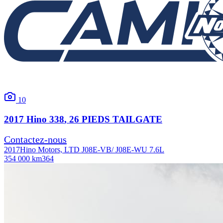
10
2017
Hino
338
, 26 PIEDS TAILGATE
Contactez-nous
2017
Hino Motors, LTD J08E-VB/ J08E-WU 7.6L
354 000 km
364