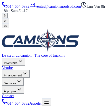
514-654-0882
ventes@camionsnordsud.com
Lun-Ven 8h-
18h · Sam 8h-12h
fr
en
es
Le cœur du camion
|
The core of trucking
Inventaire
Vendre
Financement
Services
À propos
Contact
514-654-0882
Appeler