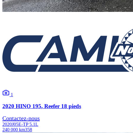
1
2020
HINO
195
, Reefer 18 pieds
Contactez-nous
2020
J05E-TP 5.1L
240 000 km
358