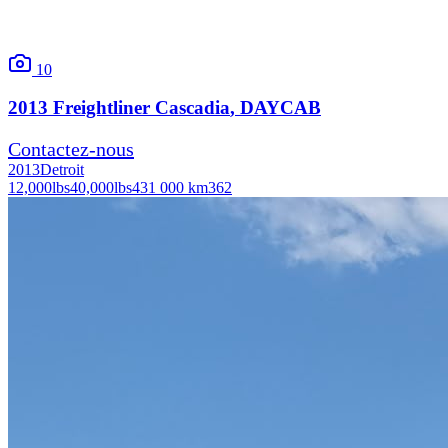
10
2013
Freightliner
Cascadia
, DAYCAB
Contactez-nous
2013
Detroit
12,000
lbs
40,000
lbs
431 000 km
362