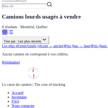
Camions lourds usagés à vendre
0
résultats · Montréal, Québec
Trier par :
Les plus récents
Les plus récents
Année (récent → ancien)
Prix (bas → haut)
Prix (haut
Aucun camion ne correspond à vos critères.
Réinitialiser
Le cœur du camion
|
The core of trucking
Accueil
Inventaire
FAQ
Nous contacter