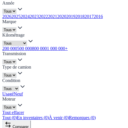
Année
2026
2025
2024
2023
2022
2021
2020
2019
2018
2017
2016
Marque
Kilométrage
200 000
500 000
800 000
1 000 000+
Transmission
Type de camion
Condition
Usagé
Neuf
Moteur
Tout effacer
Tout
(
0
)
En inventaires
(
0
)
À venir
(
0
)
Remorques
(
0
)
Comparer