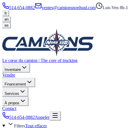
514-654-0882
ventes@camionsnordsud.com
Lun-Ven 8h-1
fr
en
es
Le cœur du camion
|
The core of trucking
Inventaire
Vendre
Financement
Services
À propos
Contact
514-654-0882
Appeler
Filtres
Tout effacer