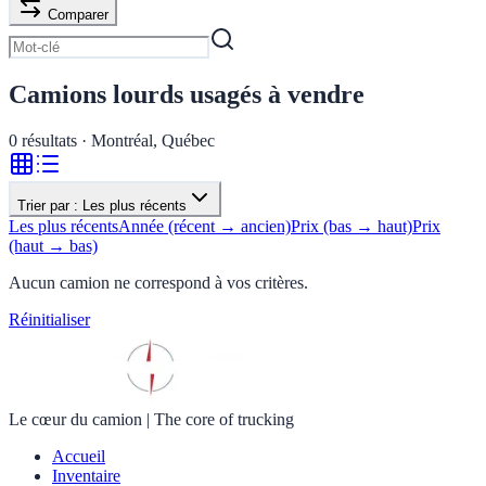
Comparer
Camions lourds usagés à vendre
0
résultats · Montréal, Québec
Trier par :
Les plus récents
Les plus récents
Année (récent → ancien)
Prix (bas → haut)
Prix
(haut → bas)
Aucun camion ne correspond à vos critères.
Réinitialiser
Le cœur du camion
|
The core of trucking
Accueil
Inventaire