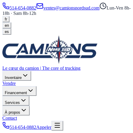
514-654-0882
ventes@camionsnordsud.com
Lun-Ven 8h-
18h · Sam 8h-12h
fr
en
es
Le cœur du camion
|
The core of trucking
Inventaire
Vendre
Financement
Services
À propos
Contact
514-654-0882
Appeler