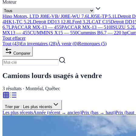
Moteur
Hino Motors, LTD J08E-VB/ J08E-WU 7.6L
J05E-TP 5.1L
Detroit 
4HK1-TC 5.2L
Detroit DD13 12.8L
Ford 3.2L
CAT C15
Detroit DD1
6.7L
PACCAR MX-13 — 455
PACCAR MX-13 — 510
ISUZU 5.2
MX13 — 455
CUMMINS X15 — 550
Cummins B6.7 — 220 hp
Cumm
Tout effacer
Tout
(
43
)
En inventaires
(
28
)
À venir
(
0
)
Remorques
(
5
)
Comparer
Camions lourds usagés à vendre
3
résultats · Montréal, Québec
Trier par :
Les plus récents
Les plus récents
Année (récent → ancien)
Prix (bas → haut)
Prix (haut