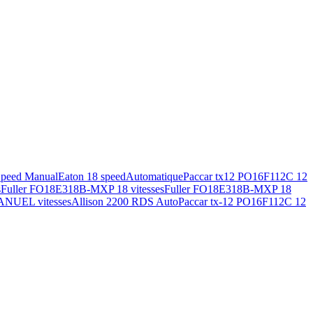
Speed Manual
Eaton 18 speed
Automatique
Paccar tx12 PO16F112C 12
s
Fuller FO18E318B-MXP 18 vitesses
Fuller FO18E318B-MXP 18
ANUEL vitesses
Allison 2200 RDS Auto
Paccar tx-12 PO16F112C 12