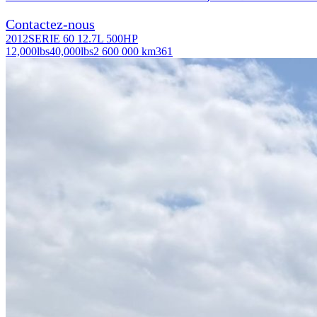
Contactez-nous
2012
SERIE 60 12.7L 500HP
12,000
lbs
40,000
lbs
2 600 000 km
361