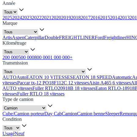
Année
2025
2024
2023
2022
2021
2020
2019
2018
2017
2016
2015
2014
2013
201
Marque
Artis
Aspen
Caterpillar
Double
FREIGHTLINER
Ford
Freightliner
HIN
Kilométrage
200 000
500 000
800 000
1 000 000+
Transmission
AUTO
Auto
EATON 10 VITESSES
EATON 18 SPEED
Automatic
A
vitesses
Paccar tx-12 PO18F112C 12 vitesses
Aisin A465 6 vitesses
Al
AUTO vitesses
Fuller RTLO20918B 18 vitesses
Eaton RTLO-18918B 
vitesses
Fuller RTLO 18 vitesses
Type de camion
Cube/Camion porteur
Day Cab
Camion
Camion benne
Sleeper
Remorq
Condition
Usagé
Neuf