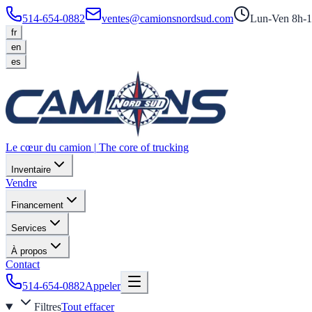
514-654-0882
ventes@camionsnordsud.com
Lun-Ven 8h-1
fr
en
es
Le cœur du camion
|
The core of trucking
Inventaire
Vendre
Financement
Services
À propos
Contact
514-654-0882
Appeler
Filtres
Tout effacer