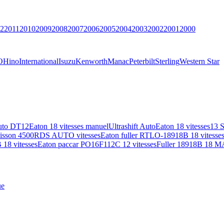
2
2011
2010
2009
2008
2007
2006
2005
2004
2003
2002
2001
2000
O
Hino
International
Isuzu
Kenworth
Manac
Peterbilt
Sterling
Western Star
uto DT12
Eaton 18 vitesses manuel
Ultrashift Auto
Eaton 18 vitesses
13 
lisson 4500RDS AUTO vitesses
Eaton fuller RTLO-18918B 18 vitesse
18 vitesses
Eaton paccar PO16F112C 12 vitesses
Fuller 18918B 18 M
ue