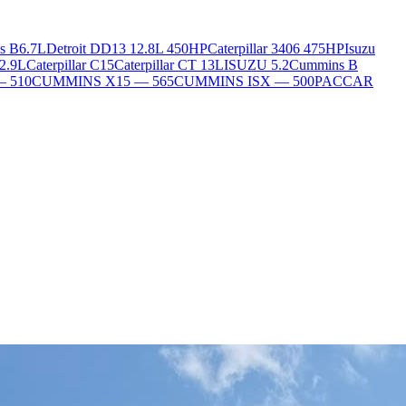
s B6.7L
Detroit DD13 12.8L 450HP
Caterpillar 3406 475HP
Isuzu
2.9L
Caterpillar C15
Caterpillar CT 13L
ISUZU 5.2
Cummins B
— 510
CUMMINS X15 — 565
CUMMINS ISX — 500
PACCAR