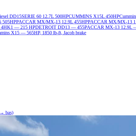
Diesel DD15
SERIE 60 12.7L 500HP
CUMMINS X15L 450HP
Cummin
5 505HP
PACCAR MX/MX-13 12.9L 455HP
PACCAR MX/MX-13 1
L 4HK1 — 215 HP
DETROIT DD13 — 455
PACCAR MX-13 12.9L 
ins X15 — 565HP, 1850 lb-ft, Jacob brake
 → bas)