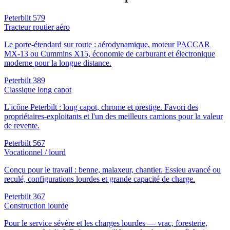
Peterbilt 579
Tracteur routier aéro
Le porte-étendard sur route : aérodynamique, moteur PACCAR
MX-13 ou Cummins X15, économie de carburant et électronique
moderne pour la longue distance.
Peterbilt 389
Classique long capot
L'icône Peterbilt : long capot, chrome et prestige. Favori des
propriétaires-exploitants et l'un des meilleurs camions pour la valeur
de revente.
Peterbilt 567
Vocationnel / lourd
Conçu pour le travail : benne, malaxeur, chantier. Essieu avancé ou
reculé, configurations lourdes et grande capacité de charge.
Peterbilt 367
Construction lourde
Pour le service sévère et les charges lourdes — vrac, foresterie,