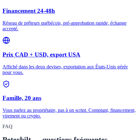
Financement 24-48h
Réseau de prêteurs québécois, pré-approbation rapide, échange
accepté.
Prix CAD + USD, export USA
Affiché dans les deux devises, exportation aux États-Unis gérée
pour vous.
Famille, 20 ans
Vous parlez au propriétaire, pas à un script. Comptant, financement,
virement ou crypto.
FAQ
Peterbilt — questions fréquentes