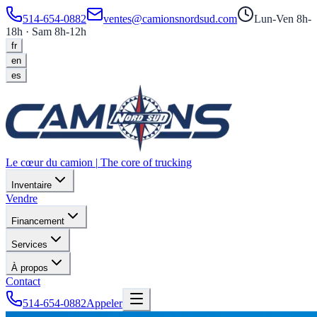
514-654-0882
ventes@camionsnordsud.com
Lun-Ven 8h-
18h · Sam 8h-12h
fr
en
es
Le cœur du camion
|
The core of trucking
Inventaire
Vendre
Financement
Services
À propos
Contact
514-654-0882
Appeler