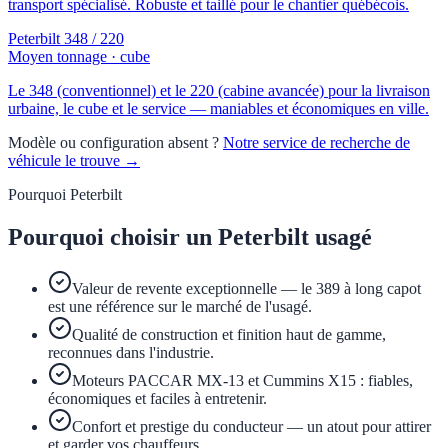
transport spécialisé. Robuste et taillé pour le chantier québécois.
Peterbilt 348 / 220
Moyen tonnage · cube
Le 348 (conventionnel) et le 220 (cabine avancée) pour la livraison
urbaine, le cube et le service — maniables et économiques en ville.
Modèle ou configuration absent ?
Notre service de recherche de
véhicule le trouve →
Pourquoi
Peterbilt
Pourquoi choisir un
Peterbilt
usagé
Valeur de revente exceptionnelle — le 389 à long capot
est une référence sur le marché de l'usagé.
Qualité de construction et finition haut de gamme,
reconnues dans l'industrie.
Moteurs PACCAR MX-13 et Cummins X15 : fiables,
économiques et faciles à entretenir.
Confort et prestige du conducteur — un atout pour attirer
et garder vos chauffeurs.