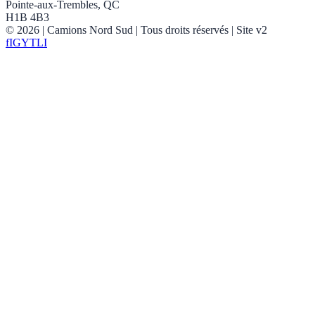
Pointe-aux-Trembles, QC
H1B 4B3
©
2026
| Camions Nord Sud |
Tous droits réservés
| Site v2
f
IG
YT
LI