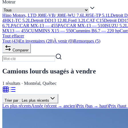
Moteur
Hino Motors, LTD J08E-VB/ J08E-WU 7.6L
J05E-TP 5.1L
Detroit 
4HK1-TC 5.2L
Detroit DD13 12.8L
Ford 3.2L
CAT C15
Detroit DD1
6.7L
PACCAR MX-13 — 455
PACCAR MX-13 — 510
ISUZU 5.2
MX13 — 455
CUMMINS X15 — 550
Cummins B6.7 — 220 hp
Cumm
Tout effacer
Tout
(
43
)
En inventaires
(
28
)
À venir
(
0
)
Remorques
(
5
)
Comparer
Camions lourds usagés à vendre
1
résultats · Montréal, Québec
Trier par :
Les plus récents
Les plus récents
Année (récent → ancien)
Prix (bas → haut)
Prix (haut