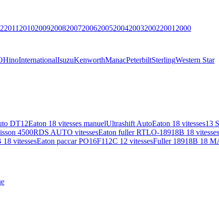
2
2011
2010
2009
2008
2007
2006
2005
2004
2003
2002
2001
2000
O
Hino
International
Isuzu
Kenworth
Manac
Peterbilt
Sterling
Western Star
uto DT12
Eaton 18 vitesses manuel
Ultrashift Auto
Eaton 18 vitesses
13 
lisson 4500RDS AUTO vitesses
Eaton fuller RTLO-18918B 18 vitesse
18 vitesses
Eaton paccar PO16F112C 12 vitesses
Fuller 18918B 18 M
ue