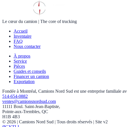
Le cœur du camion
|
The core of trucking
Accueil
Inventaire
FAQ
Nous contacter
À propos
Service
Pièces
Guides et conseils
Financer un camion
Exportation
Fondée à Montréal, Camions Nord Sud est une entreprise familiale avec 
514-654-0882
ventes@camionsnordsud.com
11111 Boul. Saint-Jean-Baptiste,
Pointe-aux-Trembles, QC
H1B 4B3
©
2026
| Camions Nord Sud |
Tous droits réservés
| Site v2
f
IG
YT
LI