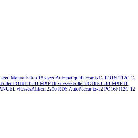
Speed Manual
Eaton 18 speed
Automatique
Paccar tx12 PO16F112C 12
s
Fuller FO18E318B-MXP 18 vitesses
Fuller FO18E318B-MXP 18
ANUEL vitesses
Allison 2200 RDS Auto
Paccar tx-12 PO16F112C 12