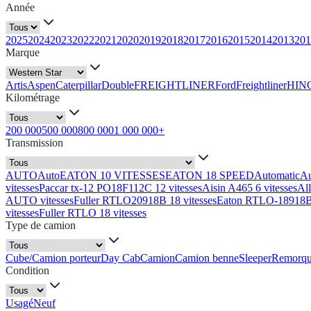
Année
2025
2024
2023
2022
2021
2020
2019
2018
2017
2016
2015
2014
2013
201
Marque
Artis
Aspen
Caterpillar
Double
FREIGHTLINER
Ford
Freightliner
HIN
Kilométrage
200 000
500 000
800 000
1 000 000+
Transmission
AUTO
Auto
EATON 10 VITESSES
EATON 18 SPEED
Automatic
A
vitesses
Paccar tx-12 PO18F112C 12 vitesses
Aisin A465 6 vitesses
Al
AUTO vitesses
Fuller RTLO20918B 18 vitesses
Eaton RTLO-18918B 
vitesses
Fuller RTLO 18 vitesses
Type de camion
Cube/Camion porteur
Day Cab
Camion
Camion benne
Sleeper
Remorq
Condition
Usagé
Neuf