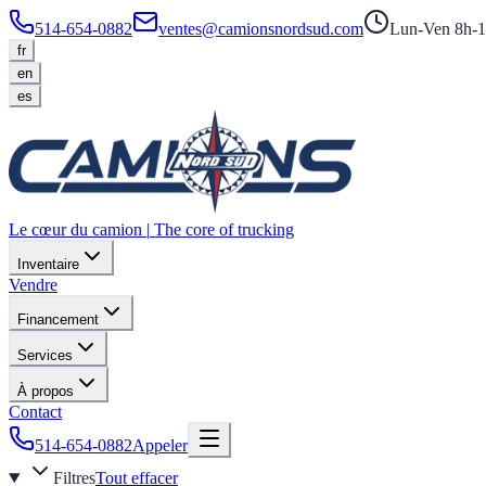
514-654-0882
ventes@camionsnordsud.com
Lun-Ven 8h-1
fr
en
es
Le cœur du camion
|
The core of trucking
Inventaire
Vendre
Financement
Services
À propos
Contact
514-654-0882
Appeler
Filtres
Tout effacer