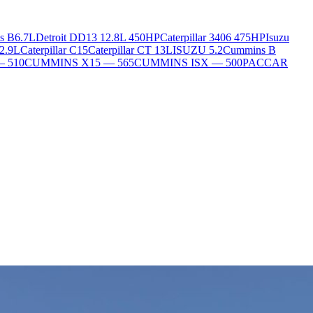
s B6.7L
Detroit DD13 12.8L 450HP
Caterpillar 3406 475HP
Isuzu
2.9L
Caterpillar C15
Caterpillar CT 13L
ISUZU 5.2
Cummins B
— 510
CUMMINS X15 — 565
CUMMINS ISX — 500
PACCAR