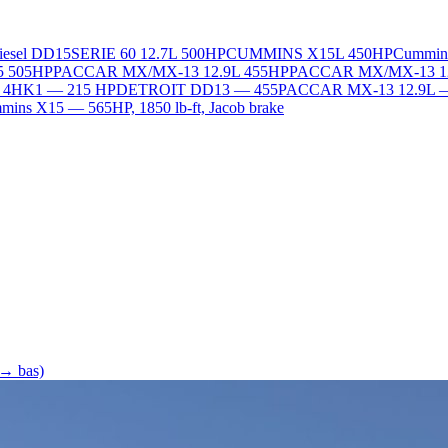
Diesel DD15
SERIE 60 12.7L 500HP
CUMMINS X15L 450HP
Cummin
5 505HP
PACCAR MX/MX-13 12.9L 455HP
PACCAR MX/MX-13 1
L 4HK1 — 215 HP
DETROIT DD13 — 455
PACCAR MX-13 12.9L 
ins X15 — 565HP, 1850 lb-ft, Jacob brake
 → bas)