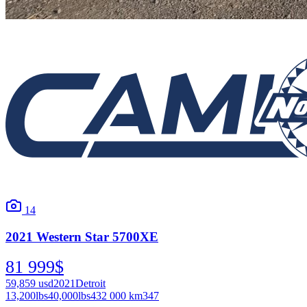
14
2021
Western Star
5700XE
81 999
$
59,859
usd
2021
Detroit
13,200
lbs
40,000
lbs
432 000 km
347