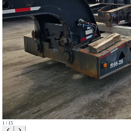
1
/
15