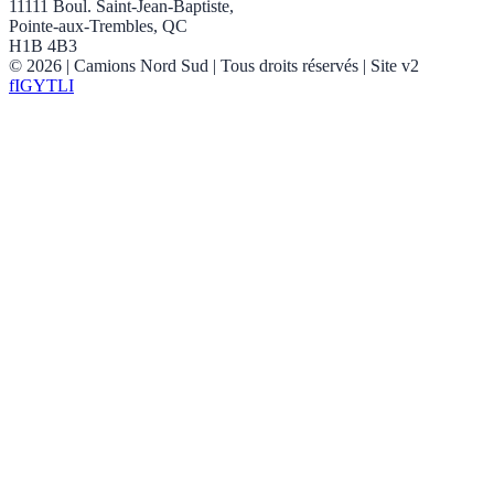
11111 Boul. Saint-Jean-Baptiste,
Pointe-aux-Trembles, QC
H1B 4B3
©
2026
| Camions Nord Sud |
Tous droits réservés
| Site v2
f
IG
YT
LI