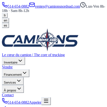
514-654-0882
ventes@camionsnordsud.com
Lun-Ven 8h-
18h · Sam 8h-12h
fr
en
es
Le cœur du camion
|
The core of trucking
Inventaire
Vendre
Financement
Services
À propos
Contact
514-654-0882
Appeler