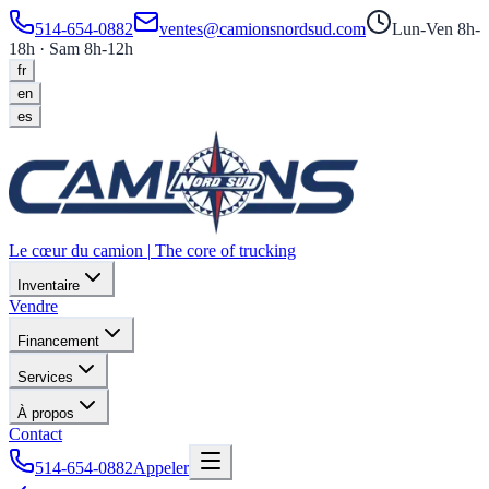
514-654-0882
ventes@camionsnordsud.com
Lun-Ven 8h-
18h · Sam 8h-12h
fr
en
es
Le cœur du camion
|
The core of trucking
Inventaire
Vendre
Financement
Services
À propos
Contact
514-654-0882
Appeler